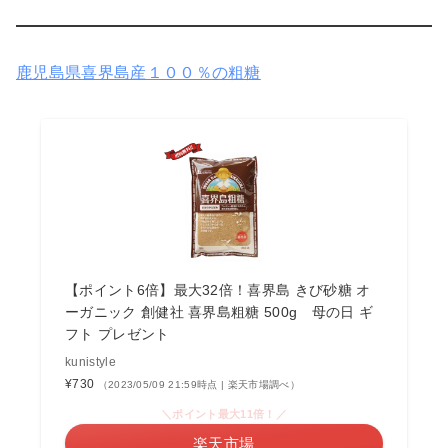
鹿児島県喜界島産１００％の粗糖
【ポイント6倍】最大32倍！喜界島 きび砂糖 オ
ーガニック 創健社 喜界島粗糖 500g 母の日 ギ
フト プレゼント
kunistyle
¥730
（2023/05/09 21:59時点 | 楽天市場調べ）
＼ポイント最大11倍！／
楽天市場