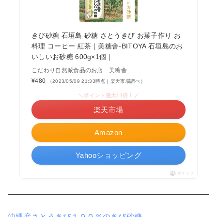
きび砂糖 石垣島 砂糖 さとうきび お菓子作り お
料理 コーヒー 紅茶｜美糖舎-BITOYA 石垣島のお
いしいお砂糖 600g×1個｜
こだわり自然派食品のお店 美糖舎
¥480
（2023/05/09 21:33時点 | 楽天市場調べ）
＼ポイント最大11倍！／
楽天市場
Amazon
Yahooショッピング
ポチップ
沖縄産さとうきび１００％のきび砂糖