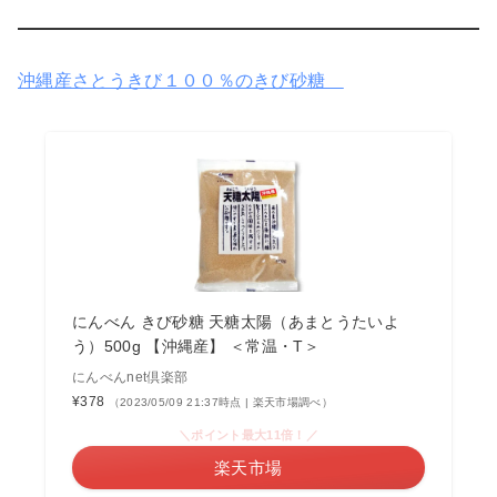
沖縄産さとうきび１００％のきび砂糖
にんべん きび砂糖 天糖太陽（あまとうたいよ
う）500g 【沖縄産】 ＜常温・T＞
にんべんnet倶楽部
¥378
（2023/05/09 21:37時点 | 楽天市場調べ）
＼ポイント最大11倍！／
楽天市場