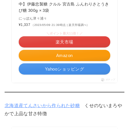
中】伊藤忠製糖 クルル 宮古島 ふんわりさとうき
び糖 300g × 3袋
にっぽん津々浦々
¥1,337
（2023/05/09 21:39時点 | 楽天市場調べ）
＼ポイント最大11倍！／
楽天市場
Amazon
Yahooショッピング
ポチップ
北海道産てんさいから作られた砂糖
くせのないまろや
かで上品な甘さ特徴