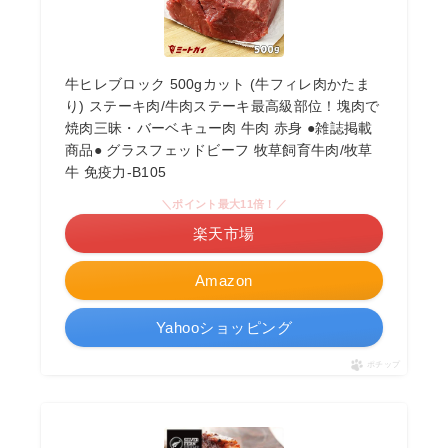
牛ヒレブロック 500gカット (牛フィレ肉かたま
り) ステーキ肉/牛肉ステーキ最高級部位！塊肉で
焼肉三昧・バーベキュー肉 牛肉 赤身 ●雑誌掲載
商品● グラスフェッドビーフ 牧草飼育牛肉/牧草
牛 免疫力-B105
＼ポイント最大11倍！／
楽天市場
Amazon
Yahooショッピング
ポチップ