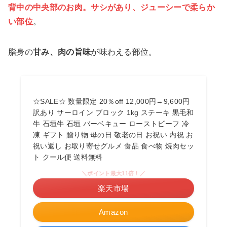
背中の中央部のお肉。サシがあり、ジューシーで柔らか
い部位
。
脂身の
甘み、肉の旨味
が味わえる部位。
☆SALE☆ 数量限定 20％off 12,000円→9,600円
訳あり サーロイン ブロック 1kg ステーキ 黒毛和
牛 石垣牛 石垣 バーベキュー ローストビーフ 冷
凍 ギフト 贈り物 母の日 敬老の日 お祝い 内祝 お
祝い返し お取り寄せグルメ 食品 食べ物 焼肉セッ
ト クール便 送料無料
＼ポイント最大11倍！／
楽天市場
Amazon