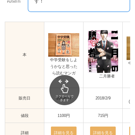
す！
FUTATITI
本
中学受験をしよ
中
うかなと思った
ら読むマンガ
二月勝者
2
スクロールで
販売日
2019/2/7
2018/2/9
きます
(
値段
1100円
715円
詳細
詳細を見る
詳細を見る