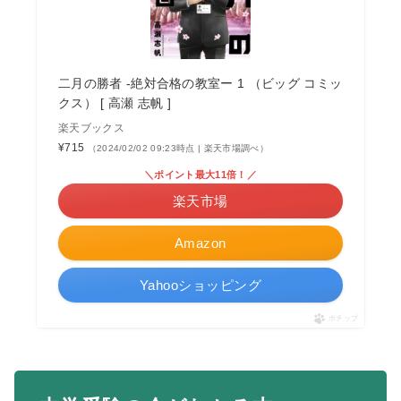
二月の勝者 -絶対合格の教室ー 1 （ビッグ コミッ
クス） [ 高瀬 志帆 ]
楽天ブックス
¥715
（2024/02/02 09:23時点 | 楽天市場調べ）
＼ポイント最大11倍！／
楽天市場
Amazon
Yahooショッピング
ポチップ