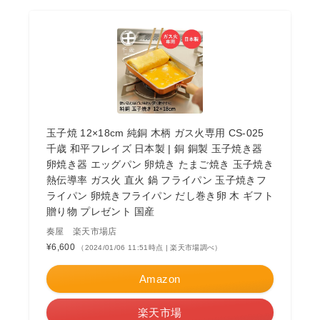
玉子焼 12×18cm 純銅 木柄 ガス火専用 CS-025
千歳 和平フレイズ 日本製 | 銅 銅製 玉子焼き器
卵焼き器 エッグパン 卵焼き たまご焼き 玉子焼き
熱伝導率 ガス火 直火 鍋 フライパン 玉子焼きフ
ライパン 卵焼きフライパン だし巻き卵 木 ギフト
贈り物 プレゼント 国産
奏屋 楽天市場店
¥6,600
（2024/01/06 11:51時点 | 楽天市場調べ）
Amazon
楽天市場