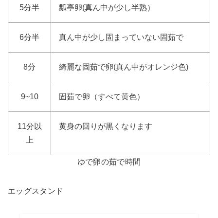
5分半
瓢亭卵(真ん中が少し半熟）
6分半
真ん中が少し固まっていない固茹で
8分
綺麗な固茹で卵(真ん中がオレンジ色)
9~10
固茹で卵（すべて黄色）
11分以
黄身の回りが黒くなります
上
ゆで卵の茹で時間
エッグスタンド