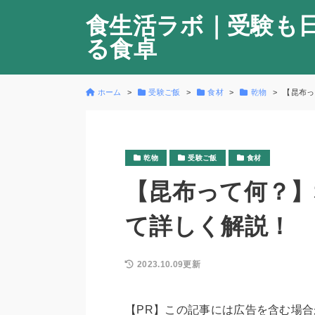
食生活ラボ｜受験も
る食卓
ホーム
受験ご飯
食材
乾物
【昆布っ
乾物
受験ご飯
食材
【昆布って何？】
て詳しく解説！
2023.10.09更新
【PR】この記事には広告を含む場