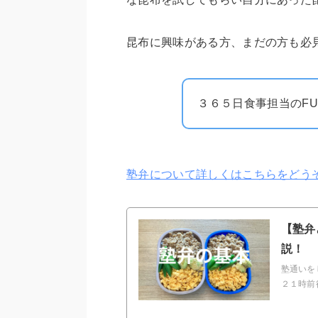
昆布に興味がある方、まだの方も必
３６５日食事担当のFU
塾弁について詳しくはこちらをどう
【塾弁
説！
塾通いを
２１時前